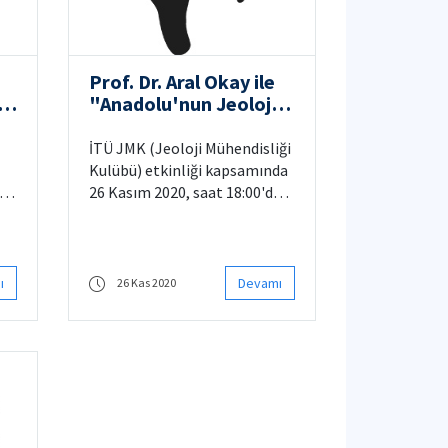
Prof. Dr. Aral Okay ile
e
"Anadolu'nun Jeolojik
e
Evrimi" konulu bir
söyleşi
İTÜ JMK (Jeoloji Mühendisliği
Kulübü) etkinliği kapsamında
26 Kasım 2020, saat 18:00'da
Prof. Dr. Aral Okay ile
acı
"Anadolu'nun Jeolojik Evrimi"
ğa
konulu bir söyleşi
düzenlenecektir.
ı
Devamı
26 Kas 2020
ılı
-
iz