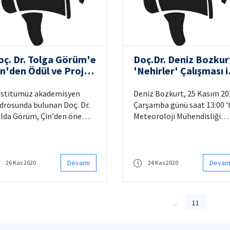
destek almaya hak kazandı.
oç. Dr. Tolga Görüm'e
Doç.Dr. Deniz Bozkur
in'den Ödül ve Proje
'Nehirler' Çalışması i
esteği
Meteoroloji
Mühendisliği Bölüm
stitümüz akademisyen
Deniz Bozkurt, 25 Kasım 2020
Seminerinde
drosunda bulunan Doç. Dr.
Çarşamba günü saat 13:00 '
lda Görüm, Çin'den önemli
Meteoroloji Mühendisliği
r ödül ve proje desteği aldı.
Bölümünün düzenlediği
rasya Yer Bilimleri
Webinar'da 'Gökyüzündeki 
stitüsü bu şekilde bir kez
Yeryüzündeki Nehirler: Afri
ha kendini göstermiş ol du.
Kökenli Atmosferik
Devamı
Devam
26 Kas 2020
24 Kas 2020
tı Yer Programı'nda yer
Nehirlerin Mezopotamya
an üyelerimiz, bu sayede Çin
Nehirlerine Etkisi' üzerine
e bilimsel ilişkilerini daha da
konuşma yapacak.
...
11
liştirebilecekler. Metnin
psamı şu şekilde: