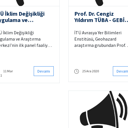
Ü İklim Değişikliği
Prof. Dr. Cengiz
ygulama ve
Yıldırım TÜBA - GEBİ
raştırma Merkezi İlk
tarafından "Kutup
nel Faaliyetini
Çalışmaları"
Ü İklim Değişikliği
İTÜ Avrasya Yer Bilimleri
erçekleştiriyor
konusunda ödüle layı
gulama ve Araştırma
Enstitüsü, Geohazard
görüldü
rkezi’nin ilk panel faaliyeti
araştırma grubundan Prof. 
 Mart Çarşamba günü, 14:00
Cengiz Yıldırım, 2020 yılı
16:00 saatleri arasında
Türkiye Bilimler Akademisi
rçekleştirilecek.
Üstün Başarılı Genç Bilim
İnsanı Ödülleri Programı
Devamı
Devam
11 Mar
25 Ara 2020
21
(TÜBA - GEBİP) tarafından
"Kutup Çalışmaları"
konusunda ödüle layık
görülmüştür.